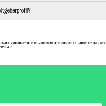
eitgeberprofil?
at Seiten von Nutzer*innen mit zumindest einer Jobsuche-Intention dividiert durch
 (2024)
↩