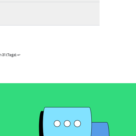
 31 (Tage).
↩